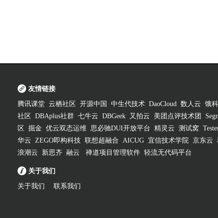
友情链接
腾讯课堂
云栖社区
开源中国
中生代技术
DaoCloud
数人云
饿
社区
DBAplus社群
七牛云
DBGeek
又拍云
美团点评技术团
Segm
区
掘金
优云双态运维
思必驰DUI开放平台
精灵云
测试窝
Test
华云
ZEGO即构科技
联想超融合
AICUG
宜信技术学院
京东云
浪潮云
新思齐
融云
禅道项目管理软件
轻流无代码平台
关于我们
关于我们
联系我们