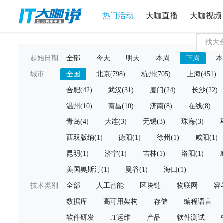
热门活动
大咖直播
大咖视频
起始日期
全部
今天
明天
本周
下周
本
城市
全国
北京(798)
杭州(705)
上海(451)
合肥(42)
武汉(31)
厦门(24)
长沙(22)
温州(10)
南昌(10)
济南(8)
在线(8)
青岛(4)
大连(3)
无锡(3)
珠海(3)
西双版纳(1)
德阳(1)
徐州(1)
咸阳(1)
昆明(1)
济宁(1)
吉林(1)
洛阳(1)
美国奥斯汀(1)
曼谷(1)
海口(1)
技术类别
全部
人工智能
区块链
物联网
容
数据库
高可用架构
存储
编程语言
软件研发
IT运维
产品
软件测试