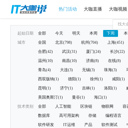
热门活动
大咖直播
大咖视频
起始日期
全部
今天
明天
本周
下周
本
城市
全国
北京(798)
杭州(704)
上海(451)
合肥(42)
武汉(31)
厦门(24)
长沙(22)
温州(10)
南昌(10)
济南(8)
在线(8)
青岛(4)
大连(3)
无锡(3)
珠海(3)
西双版纳(1)
德阳(1)
徐州(1)
咸阳(1)
昆明(1)
济宁(1)
吉林(1)
洛阳(1)
美国奥斯汀(1)
曼谷(1)
海口(1)
技术类别
全部
人工智能
区块链
物联网
容
数据库
高可用架构
存储
编程语言
软件研发
IT运维
产品
软件测试