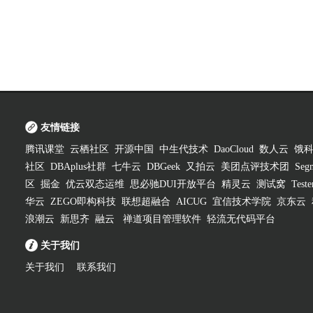
友情链接
腾讯课堂
云栖社区
开源中国
中生代技术
DaoCloud
数人云
饿
社区
DBAplus社群
七牛云
DBGeek
又拍云
美团点评技术团
Segm
区
掘金
优云双态运维
思必驰DUI开放平台
精灵云
测试窝
Test
华云
ZEGO即构科技
联想超融合
AICUG
宜信技术学院
京东云
浪潮云
新思齐
融云
禅道项目管理软件
轻流无代码平台
关于我们
关于我们
联系我们