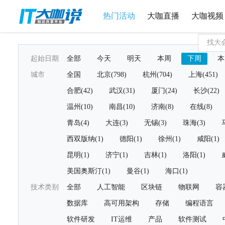
热门活动
大咖直播
大咖视频
起始日期
全部
今天
明天
本周
下周
本
城市
全国
北京(798)
杭州(704)
上海(451)
合肥(42)
武汉(31)
厦门(24)
长沙(22)
温州(10)
南昌(10)
济南(8)
在线(8)
青岛(4)
大连(3)
无锡(3)
珠海(3)
西双版纳(1)
德阳(1)
徐州(1)
咸阳(1)
昆明(1)
济宁(1)
吉林(1)
洛阳(1)
美国奥斯汀(1)
曼谷(1)
海口(1)
技术类别
全部
人工智能
区块链
物联网
容
数据库
高可用架构
存储
编程语言
软件研发
IT运维
产品
软件测试