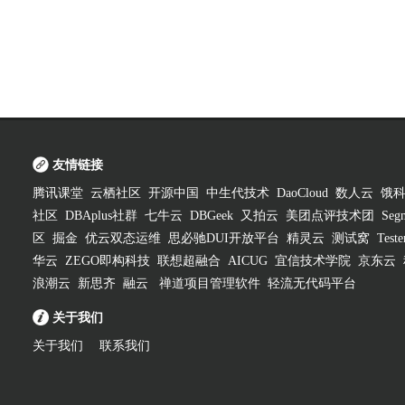
友情链接
腾讯课堂
云栖社区
开源中国
中生代技术
DaoCloud
数人云
饿
社区
DBAplus社群
七牛云
DBGeek
又拍云
美团点评技术团
Segm
区
掘金
优云双态运维
思必驰DUI开放平台
精灵云
测试窝
Test
华云
ZEGO即构科技
联想超融合
AICUG
宜信技术学院
京东云
浪潮云
新思齐
融云
禅道项目管理软件
轻流无代码平台
关于我们
关于我们
联系我们