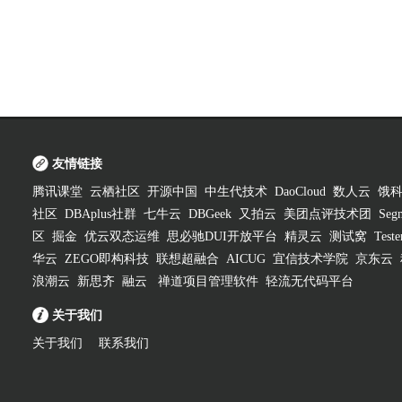
友情链接
腾讯课堂
云栖社区
开源中国
中生代技术
DaoCloud
数人云
饿
社区
DBAplus社群
七牛云
DBGeek
又拍云
美团点评技术团
Segm
区
掘金
优云双态运维
思必驰DUI开放平台
精灵云
测试窝
Test
华云
ZEGO即构科技
联想超融合
AICUG
宜信技术学院
京东云
浪潮云
新思齐
融云
禅道项目管理软件
轻流无代码平台
关于我们
关于我们
联系我们