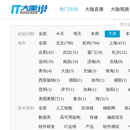
热门活动
大咖直播
大咖视频
起始日期
全部
今天
明天
本周
下周
本
城市
全国
北京(798)
杭州(704)
上海(451)
合肥(42)
武汉(31)
厦门(24)
长沙(22)
温州(10)
南昌(10)
济南(8)
在线(8)
青岛(4)
大连(3)
无锡(3)
珠海(3)
西双版纳(1)
德阳(1)
徐州(1)
咸阳(1)
昆明(1)
济宁(1)
吉林(1)
洛阳(1)
美国奥斯汀(1)
曼谷(1)
海口(1)
技术类别
全部
人工智能
区块链
物联网
容
数据库
高可用架构
存储
编程语言
软件研发
IT运维
产品
软件测试