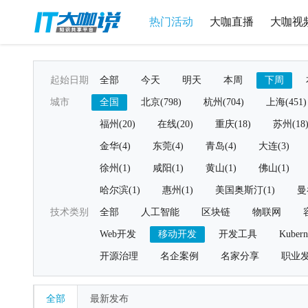
热门活动
大咖直播
大咖视
起始日期
全部
今天
明天
本周
下周
城市
全国
北京(798)
杭州(704)
上海(451)
福州(20)
在线(20)
重庆(18)
苏州(18
金华(4)
东莞(4)
青岛(4)
大连(3)
徐州(1)
咸阳(1)
黄山(1)
佛山(1)
哈尔滨(1)
惠州(1)
美国奥斯汀(1)
曼
技术类别
全部
人工智能
区块链
物联网
Web开发
移动开发
开发工具
Kubern
开源治理
名企案例
名家分享
职业
全部
最新发布