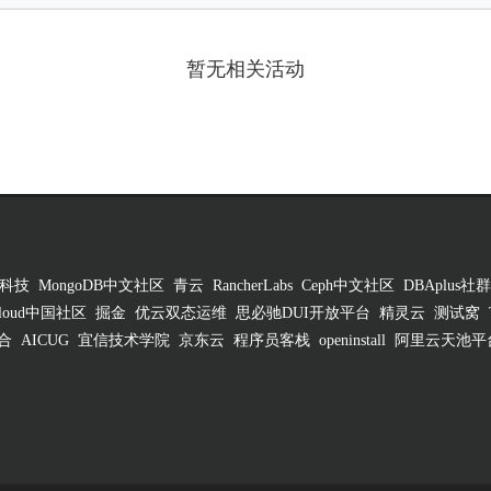
暂无相关活动
科技
MongoDB中文社区
青云
RancherLabs
Ceph中文社区
DBAplus社群
 Cloud中国社区
掘金
优云双态运维
思必驰DUI开放平台
精灵云
测试窝
合
AICUG
宜信技术学院
京东云
程序员客栈
openinstall
阿里云天池平