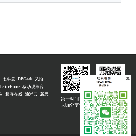
七牛云
DBGeek
又拍
TesterHome
移动观象台
台
极客在线
浪潮云
新思
第一时间获取
大咖说吐槽客服
大咖分享资讯