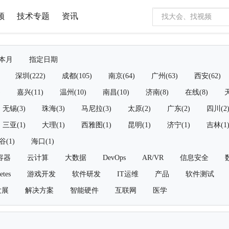
频
技术专题
资讯
本月
指定日期
深圳(222)
成都(105)
南京(64)
广州(63)
西安(62)
)
嘉兴(11)
温州(10)
南昌(10)
济南(8)
在线(8)
天
无锡(3)
珠海(3)
马尼拉(3)
太原(2)
广东(2)
四川(2
三亚(1)
大理(1)
西雅图(1)
昆明(1)
济宁(1)
吉林(1
谷(1)
海口(1)
容器
云计算
大数据
DevOps
AR/VR
信息安全
etes
游戏开发
软件研发
IT运维
产品
软件测试
发展
解决方案
智能硬件
互联网
医学