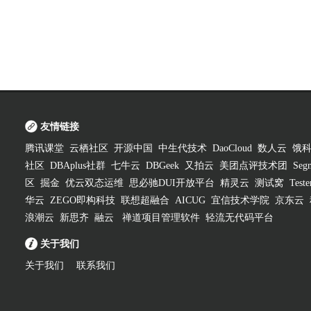
友情链接
腾讯课堂
云栖社区
开源中国
中生代技术
DaoCloud
数人云
饿
社区
DBAplus社群
七牛云
DBGeek
又拍云
美团点评技术团
Segm
区
掘金
优云双态运维
思必驰DUI开放平台
精灵云
测试窝
Test
华云
ZEGO即构科技
联想超融合
AICUG
宜信技术学院
京东云
浪潮云
新思齐
融云
禅道项目管理软件
轻流无代码平台
关于我们
关于我们
联系我们