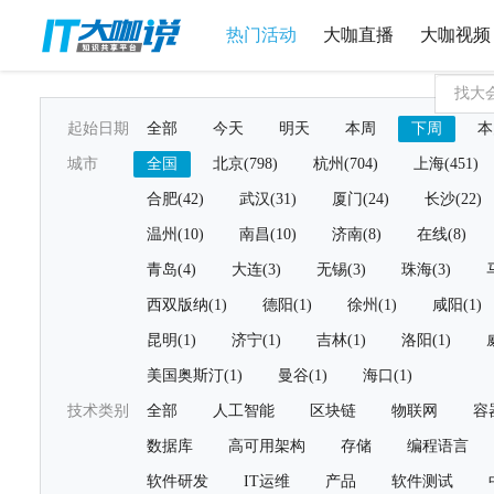
热门活动
大咖直播
大咖视频
起始日期
全部
今天
明天
本周
下周
本
城市
全国
北京(798)
杭州(704)
上海(451)
合肥(42)
武汉(31)
厦门(24)
长沙(22)
温州(10)
南昌(10)
济南(8)
在线(8)
青岛(4)
大连(3)
无锡(3)
珠海(3)
西双版纳(1)
德阳(1)
徐州(1)
咸阳(1)
昆明(1)
济宁(1)
吉林(1)
洛阳(1)
美国奥斯汀(1)
曼谷(1)
海口(1)
技术类别
全部
人工智能
区块链
物联网
容
数据库
高可用架构
存储
编程语言
软件研发
IT运维
产品
软件测试