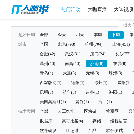
热门活动
大咖直播
大咖视频
起始日期
全部
今天
明天
本周
下周
本
城市
全国
北京(798)
杭州(704)
上海(451)
合肥(42)
武汉(31)
厦门(24)
长沙(22)
温州(10)
南昌(10)
济南(8)
在线(8)
青岛(4)
大连(3)
无锡(3)
珠海(3)
西双版纳(1)
德阳(1)
徐州(1)
咸阳(1)
昆明(1)
济宁(1)
吉林(1)
洛阳(1)
美国奥斯汀(1)
曼谷(1)
海口(1)
技术类别
全部
人工智能
区块链
物联网
容
数据库
高可用架构
存储
编程语言
软件研发
IT运维
产品
软件测试