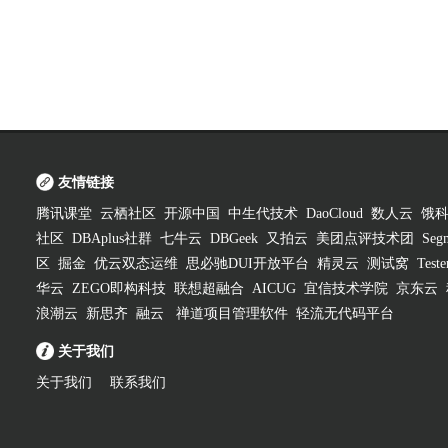
友情链接
腾讯课堂
云栖社区
开源中国
中生代技术
DaoCloud
数人云
饿
社区
DBAplus社群
七牛云
DBGeek
又拍云
美团点评技术团
Segm
区
掘金
优云双态运维
思必驰DUI开放平台
精灵云
测试窝
Test
华云
ZEGO即构科技
联想超融合
AICUG
宜信技术学院
京东云
浪潮云
新思齐
融云
禅道项目管理软件
轻流无代码平台
关于我们
关于我们
联系我们