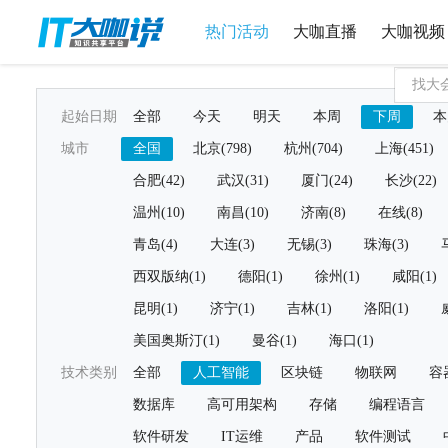
热门活动
大咖直播
大咖视频
起始日期
全部
今天
明天
本周
下周
本
城市
全国
北京(798)
杭州(704)
上海(451)
合肥(42)
武汉(31)
厦门(24)
长沙(22)
温州(10)
南昌(10)
济南(8)
在线(8)
青岛(4)
大连(3)
无锡(3)
珠海(3)
西双版纳(1)
德阳(1)
徐州(1)
咸阳(1)
昆明(1)
济宁(1)
吉林(1)
洛阳(1)
美国奥斯汀(1)
曼谷(1)
海口(1)
技术类别
全部
人工智能
区块链
物联网
容
数据库
高可用架构
存储
编程语言
软件研发
IT运维
产品
软件测试