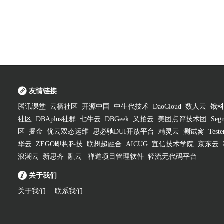
友情链接
腾讯课堂
云栖社区
开源中国
中生代技术
DaoCloud
数人云
饿
社区
DBAplus社群
七牛云
DBGeek
又拍云
美团点评技术团
Segm
区
掘金
优云双态运维
思必驰DUI开放平台
精灵云
测试窝
Test
华云
ZEGO即构科技
联想超融合
AICUG
宜信技术学院
京东云
浪潮云
新思齐
融云
禅道项目管理软件
轻流无代码平台
关于我们
关于我们
联系我们