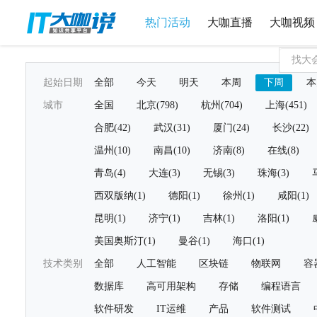
热门活动
大咖直播
大咖视频
起始日期
全部
今天
明天
本周
下周
本
城市
全国
北京(798)
杭州(704)
上海(451)
合肥(42)
武汉(31)
厦门(24)
长沙(22)
温州(10)
南昌(10)
济南(8)
在线(8)
青岛(4)
大连(3)
无锡(3)
珠海(3)
西双版纳(1)
德阳(1)
徐州(1)
咸阳(1)
昆明(1)
济宁(1)
吉林(1)
洛阳(1)
美国奥斯汀(1)
曼谷(1)
海口(1)
技术类别
全部
人工智能
区块链
物联网
容
数据库
高可用架构
存储
编程语言
软件研发
IT运维
产品
软件测试