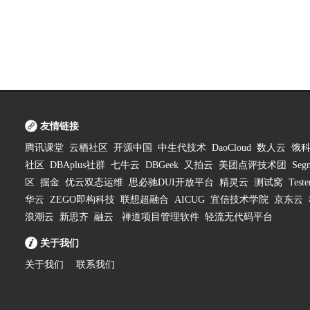
友情链接
腾讯课堂
云栖社区
开源中国
中生代技术
DaoCloud
数人云
饿
社区
DBAplus社群
七牛云
DBGeek
又拍云
美团点评技术团
Segm
区
掘金
优云双态运维
思必驰DUI开放平台
精灵云
测试窝
Test
华云
ZEGO即构科技
联想超融合
AICUG
宜信技术学院
京东云
浪潮云
新思齐
融云
禅道项目管理软件
轻流无代码平台
关于我们
关于我们
联系我们