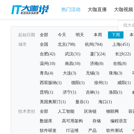
热门活动
大咖直播
大咖视频
起始日期
全部
今天
明天
本周
下周
本
城市
全国
北京(798)
杭州(704)
上海(451)
合肥(42)
武汉(31)
厦门(24)
长沙(22)
温州(10)
南昌(10)
济南(8)
在线(8)
青岛(4)
大连(3)
无锡(3)
珠海(3)
西双版纳(1)
德阳(1)
徐州(1)
咸阳(1)
昆明(1)
济宁(1)
吉林(1)
洛阳(1)
美国奥斯汀(1)
曼谷(1)
海口(1)
技术类别
全部
人工智能
区块链
物联网
容
数据库
高可用架构
存储
编程语言
软件研发
IT运维
产品
软件测试