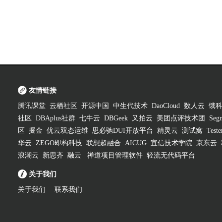
友情链接
腾讯课堂
云栖社区
开源中国
中生代技术
DaoCloud
数人云
饿
社区
DBAplus社群
七牛云
DBGeek
又拍云
美团点评技术团
Segm
区
掘金
优云双态运维
思必驰DUI开放平台
精灵云
测试窝
Test
华云
ZEGO即构科技
联想超融合
AICUG
宜信技术学院
京东云
浪潮云
新思齐
融云
禅道项目管理软件
轻流无代码平台
关于我们
关于我们
联系我们