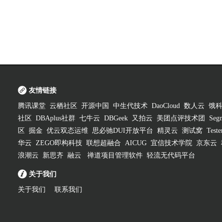
友情链接
腾讯课堂
云栖社区
开源中国
中生代技术
DaoCloud
数人云
饿
社区
DBAplus社群
七牛云
DBGeek
又拍云
美团点评技术团
Segm
区
掘金
优云双态运维
思必驰DUI开放平台
精灵云
测试窝
Test
华云
ZEGO即构科技
联想超融合
AICUG
宜信技术学院
京东云
浪潮云
新思齐
融云
禅道项目管理软件
轻流无代码平台
关于我们
关于我们
联系我们