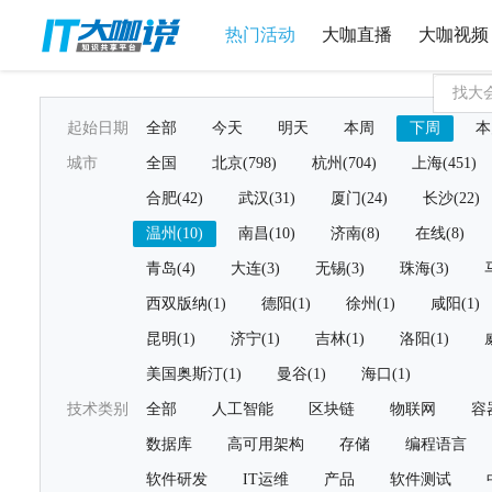
热门活动
大咖直播
大咖视频
起始日期
全部
今天
明天
本周
下周
本
城市
全国
北京(798)
杭州(704)
上海(451)
合肥(42)
武汉(31)
厦门(24)
长沙(22)
温州(10)
南昌(10)
济南(8)
在线(8)
青岛(4)
大连(3)
无锡(3)
珠海(3)
西双版纳(1)
德阳(1)
徐州(1)
咸阳(1)
昆明(1)
济宁(1)
吉林(1)
洛阳(1)
美国奥斯汀(1)
曼谷(1)
海口(1)
技术类别
全部
人工智能
区块链
物联网
容
数据库
高可用架构
存储
编程语言
软件研发
IT运维
产品
软件测试