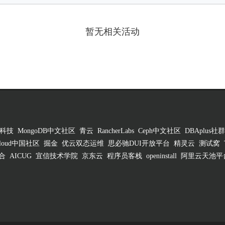
暂无相关活动
科技
MongoDB中文社区
青云
RancherLabs
Ceph中文社区
DBAplus社群
 Cloud中国社区
掘金
优云双态运维
思必驰DUI开放平台
精灵云
测试窝
合
AICUG
宜信技术学院
京东云
程序员客栈
openinstall
阿里云天池平