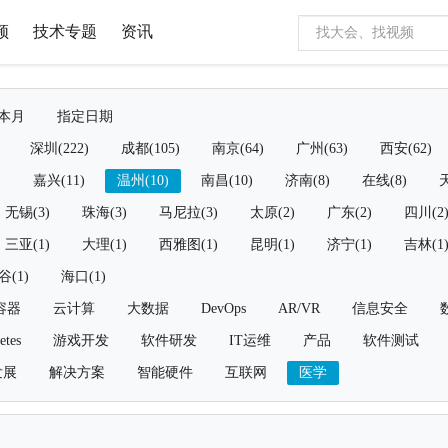
频
技术专题
资讯
本月
指定日期
深圳(222)
成都(105)
南京(64)
广州(63)
西安(62)
)
嘉兴(11)
温州(10)
南昌(10)
济南(8)
在线(8)
天
无锡(3)
珠海(3)
马尼拉(3)
太原(2)
广东(2)
四川(2
三亚(1)
大理(1)
西雅图(1)
昆明(1)
济宁(1)
吉林(1
谷(1)
海口(1)
容器
云计算
大数据
DevOps
AR/VR
信息安全
etes
游戏开发
软件研发
IT运维
产品
软件测试
发展
解决方案
智能硬件
互联网
医学