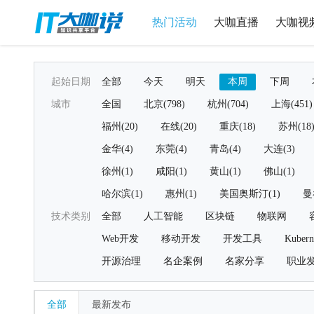
热门活动
大咖直播
大咖视
起始日期
全部
今天
明天
本周
下周
城市
全国
北京(798)
杭州(704)
上海(451)
福州(20)
在线(20)
重庆(18)
苏州(18
金华(4)
东莞(4)
青岛(4)
大连(3)
徐州(1)
咸阳(1)
黄山(1)
佛山(1)
哈尔滨(1)
惠州(1)
美国奥斯汀(1)
曼
技术类别
全部
人工智能
区块链
物联网
Web开发
移动开发
开发工具
Kubern
开源治理
名企案例
名家分享
职业
全部
最新发布