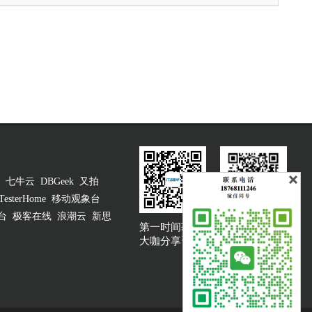
七牛云
DBGeek
又拍
TesterHome
移动观象台
台
极客在线
浪潮云
新思
第一时间获取
大咖说吐槽客服
大咖分享资讯