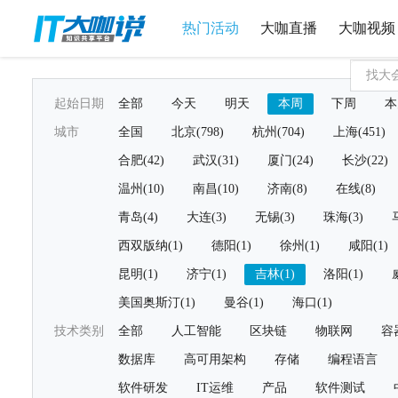
热门活动
大咖直播
大咖视频
起始日期
全部
今天
明天
本周
下周
本
城市
全国
北京(798)
杭州(704)
上海(451)
合肥(42)
武汉(31)
厦门(24)
长沙(22)
温州(10)
南昌(10)
济南(8)
在线(8)
青岛(4)
大连(3)
无锡(3)
珠海(3)
西双版纳(1)
德阳(1)
徐州(1)
咸阳(1)
昆明(1)
济宁(1)
吉林(1)
洛阳(1)
美国奥斯汀(1)
曼谷(1)
海口(1)
技术类别
全部
人工智能
区块链
物联网
容
数据库
高可用架构
存储
编程语言
软件研发
IT运维
产品
软件测试