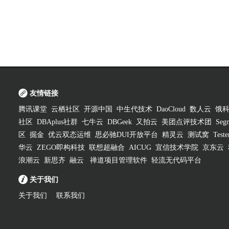
友情链接
腾讯课堂
云栖社区
开源中国
中生代技术
DaoCloud
数人云
饿
社区
DBAplus社群
七牛云
DBGeek
又拍云
美团点评技术团
Segm
区
掘金
优云双态运维
思必驰DUI开放平台
精灵云
测试窝
Test
华云
ZEGO即构科技
联想超融合
AICUG
宜信技术学院
京东云
浪潮云
新思齐
融云
禅道项目管理软件
轻流无代码平台
关于我们
关于我们
联系我们