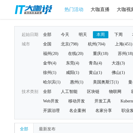
热门活动
大咖直播
大咖视
起始日期
全部
今天
明天
本周
下周
城市
全国
北京(798)
杭州(704)
上海(451)
福州(20)
在线(20)
重庆(18)
苏州(18
金华(4)
东莞(4)
青岛(4)
大连(3)
徐州(1)
咸阳(1)
黄山(1)
佛山(1)
哈尔滨(1)
惠州(1)
美国奥斯汀(1)
曼
技术类别
全部
人工智能
区块链
物联网
Web开发
移动开发
开发工具
Kubern
开源治理
名企案例
名家分享
职业
全部
最新发布