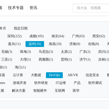
频
技术专题
资讯
本月
指定日期
深圳(222)
成都(105)
南京(64)
广州(63)
西安(62)
)
嘉兴(11)
温州(10)
南昌(10)
济南(8)
在线(8)
天
无锡(3)
珠海(3)
马尼拉(3)
太原(2)
广东(2)
四川(2
三亚(1)
大理(1)
西雅图(1)
昆明(1)
济宁(1)
吉林(1
谷(1)
海口(1)
容器
云计算
大数据
DevOps
AR/VR
信息安全
etes
游戏开发
软件研发
IT运维
产品
软件测试
发展
解决方案
智能硬件
互联网
医学