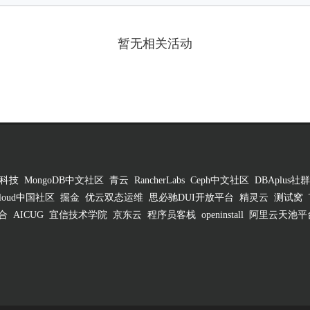
暂无相关活动
科技
MongoDB中文社区
青云
RancherLabs
Ceph中文社区
DBAplus社群
 Cloud中国社区
掘金
优云双态运维
思必驰DUI开放平台
精灵云
测试窝
合
AICUG
宜信技术学院
京东云
程序员客栈
openinstall
阿里云天池平