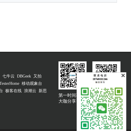
七牛云
DBGeek
又拍
TesterHome
移动观象台
台
极客在线
浪潮云
新思
第一时间获取
大咖说吐槽客服
大咖分享资讯