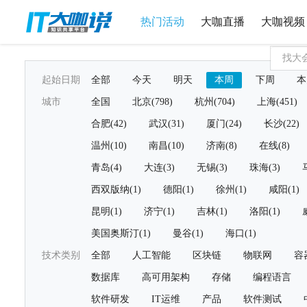
热门活动
大咖直播
大咖视频
起始日期
全部
今天
明天
本周
下周
本
城市
全国
北京(798)
杭州(704)
上海(451)
合肥(42)
武汉(31)
厦门(24)
长沙(22)
温州(10)
南昌(10)
济南(8)
在线(8)
青岛(4)
大连(3)
无锡(3)
珠海(3)
西双版纳(1)
德阳(1)
徐州(1)
咸阳(1)
昆明(1)
济宁(1)
吉林(1)
洛阳(1)
美国奥斯汀(1)
曼谷(1)
海口(1)
技术类别
全部
人工智能
区块链
物联网
容
数据库
高可用架构
存储
编程语言
软件研发
IT运维
产品
软件测试