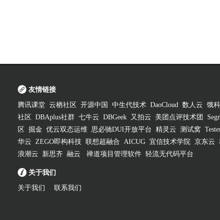
友情链接
腾讯课堂
云栖社区
开源中国
中生代技术
DaoCloud
数人云
饿
社区
DBAplus社群
七牛云
DBGeek
又拍云
美团点评技术团
Segm
区
掘金
优云双态运维
思必驰DUI开放平台
精灵云
测试窝
Test
华云
ZEGO即构科技
联想超融合
AICUG
宜信技术学院
京东云
浪潮云
新思齐
融云
禅道项目管理软件
轻流无代码平台
关于我们
关于我们
联系我们