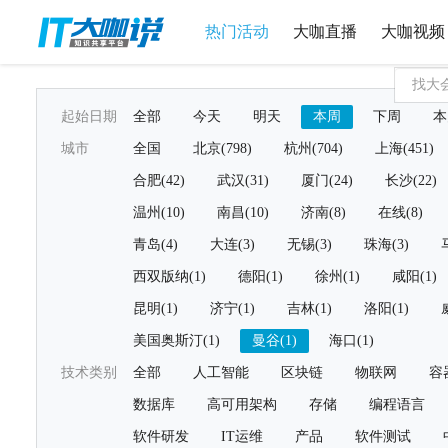
热门活动
大咖直播
大咖视频
起始日期
全部
今天
明天
本周
下周
本
城市
全国
北京(798)
杭州(704)
上海(451)
合肥(42)
武汉(31)
厦门(24)
长沙(22)
温州(10)
南昌(10)
济南(8)
在线(8)
青岛(4)
大连(3)
无锡(3)
珠海(3)
西双版纳(1)
德阳(1)
徐州(1)
咸阳(1)
昆明(1)
济宁(1)
吉林(1)
洛阳(1)
美国奥斯汀(1)
曼谷(1)
海口(1)
技术类别
全部
人工智能
区块链
物联网
容
数据库
高可用架构
存储
编程语言
软件研发
IT运维
产品
软件测试