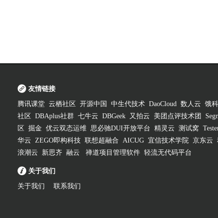
友情链接
腾讯课堂
云栖社区
开源中国
中生代技术
DaoCloud
数人云
饿
社区
DBAplus社群
七牛云
DBGeek
又拍云
美团点评技术团
Segm
区
掘金
优云双态运维
思必驰DUI开放平台
精灵云
测试窝
Test
华云
ZEGO即构科技
联想超融合
AICUG
宜信技术学院
京东云
浪潮云
新思齐
融云
禅道项目管理软件
轻流无代码平台
关于我们
关于我们
联系我们