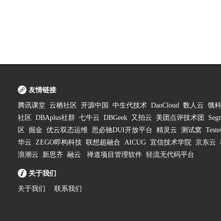
友情链接
腾讯课堂
云栖社区
开源中国
中生代技术
DaoCloud
数人云
饿
社区
DBAplus社群
七牛云
DBGeek
又拍云
美团点评技术团
Segm
区
掘金
优云双态运维
思必驰DUI开放平台
精灵云
测试窝
Test
华云
ZEGO即构科技
联想超融合
AICUG
宜信技术学院
京东云
浪潮云
新思齐
融云
禅道项目管理软件
轻流无代码平台
关于我们
关于我们
联系我们