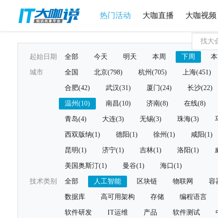
热门活动
大咖直播
大咖视频
起始日期
全部
今天
明天
本周
下周
本
城市
全国
北京(798)
杭州(705)
上海(451)
合肥(42)
武汉(31)
厦门(24)
长沙(22)
温州(10)
南昌(10)
济南(8)
在线(8)
青岛(4)
大连(3)
无锡(3)
珠海(3)
西双版纳(1)
德阳(1)
徐州(1)
咸阳(1)
昆明(1)
济宁(1)
吉林(1)
洛阳(1)
美国奥斯汀(1)
曼谷(1)
海口(1)
技术类别
全部
人工智能
区块链
物联网
容
数据库
高可用架构
存储
编程语言
软件研发
IT运维
产品
软件测试