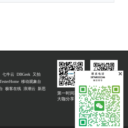
七牛云
DBGeek
又拍
TesterHome
移动观象台
台
极客在线
浪潮云
新思
第一时间获取
大咖说吐槽客服
大咖分享资讯