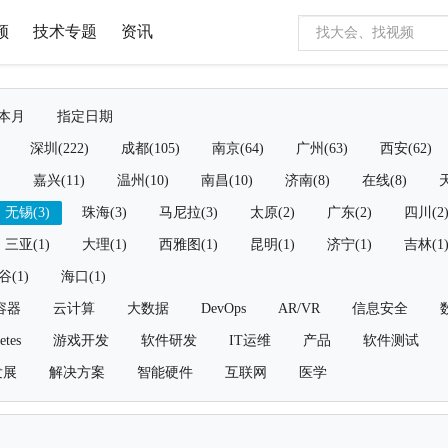
频
技术专题
资讯
本月
指定日期
深圳(222)
成都(105)
南京(64)
广州(63)
西安(62)
)
嘉兴(11)
温州(10)
南昌(10)
济南(8)
在线(8)
天
无锡(3)
珠海(3)
马尼拉(3)
太原(2)
广东(2)
四川(2
三亚(1)
大理(1)
西雅图(1)
昆明(1)
济宁(1)
吉林(1
谷(1)
海口(1)
容器
云计算
大数据
DevOps
AR/VR
信息安全
etes
游戏开发
软件研发
IT运维
产品
软件测试
发展
解决方案
智能硬件
互联网
医学