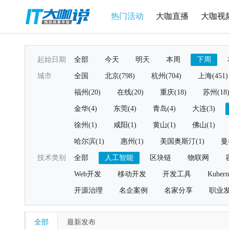
热门活动
大咖直播
大咖视
起始日期
全部
今天
明天
本周
下周
城市
全国
北京(798)
杭州(704)
上海(451)
福州(20)
在线(20)
重庆(18)
苏州(18
金华(4)
东莞(4)
青岛(4)
大连(3)
徐州(1)
咸阳(1)
黄山(1)
佛山(1)
哈尔滨(1)
惠州(1)
美国奥斯汀(1)
曼
技术类别
全部
人工智能
区块链
物联网
Web开发
移动开发
开发工具
Kubern
开源治理
名企案例
名家分享
职业
全部
最新发布