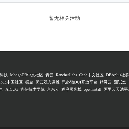
暂无相关活动
科技
MongoDB中文社区
青云
RancherLabs
Ceph中文社区
DBAplus社群
 Cloud中国社区
掘金
优云双态运维
思必驰DUI开放平台
精灵云
测试窝
合
AICUG
宜信技术学院
京东云
程序员客栈
openinstall
阿里云天池平