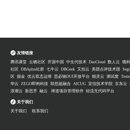
友情链接
腾讯课堂
云栖社区
开源中国
中生代技术
DaoCloud
数人云
饿
社区
DBAplus社群
七牛云
DBGeek
又拍云
美团点评技术团
Segm
区
掘金
优云双态运维
思必驰DUI开放平台
精灵云
测试窝
Test
华云
ZEGO即构科技
联想超融合
AICUG
宜信技术学院
京东云
浪潮云
新思齐
融云
禅道项目管理软件
轻流无代码平台
关于我们
关于我们
联系我们