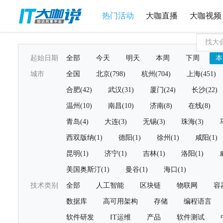
热门活动
大咖直播
大咖视频
起始日期
全部
今天
明天
本周
下周
本
城市
全国
北京(798)
杭州(704)
上海(451)
合肥(42)
武汉(31)
厦门(24)
长沙(22)
温州(10)
南昌(10)
济南(8)
在线(8)
青岛(4)
大连(3)
无锡(3)
珠海(3)
西双版纳(1)
德阳(1)
徐州(1)
咸阳(1)
昆明(1)
济宁(1)
吉林(1)
洛阳(1)
美国奥斯汀(1)
曼谷(1)
海口(1)
技术类别
全部
人工智能
区块链
物联网
容
数据库
高可用架构
存储
编程语言
软件研发
IT运维
产品
软件测试