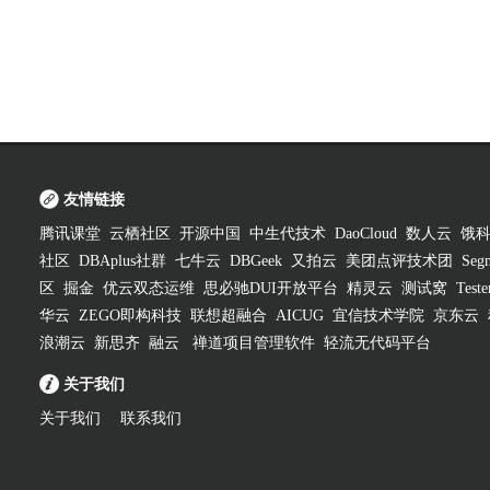
友情链接
腾讯课堂
云栖社区
开源中国
中生代技术
DaoCloud
数人云
饿
社区
DBAplus社群
七牛云
DBGeek
又拍云
美团点评技术团
Segm
区
掘金
优云双态运维
思必驰DUI开放平台
精灵云
测试窝
Test
华云
ZEGO即构科技
联想超融合
AICUG
宜信技术学院
京东云
浪潮云
新思齐
融云
禅道项目管理软件
轻流无代码平台
关于我们
关于我们
联系我们