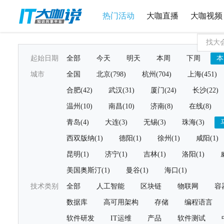
热门活动
大咖直播
大咖视频
起始日期
全部
今天
明天
本周
下周
本
城市
全国
北京(798)
杭州(704)
上海(451)
合肥(42)
武汉(31)
厦门(24)
长沙(22)
温州(10)
南昌(10)
济南(8)
在线(8)
青岛(4)
大连(3)
无锡(3)
珠海(3)
西双版纳(1)
德阳(1)
徐州(1)
咸阳(1)
昆明(1)
济宁(1)
吉林(1)
洛阳(1)
美国奥斯汀(1)
曼谷(1)
海口(1)
技术类别
全部
人工智能
区块链
物联网
容
数据库
高可用架构
存储
编程语言
软件研发
IT运维
产品
软件测试