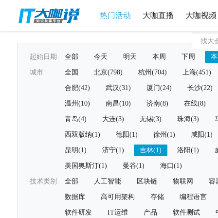
热门活动
大咖直播
大咖视频
起始日期
全部
今天
明天
本周
下周
本
城市
全国
北京(798)
杭州(704)
上海(451)
合肥(42)
武汉(31)
厦门(24)
长沙(22)
温州(10)
南昌(10)
济南(8)
在线(8)
青岛(4)
大连(3)
无锡(3)
珠海(3)
西双版纳(1)
德阳(1)
徐州(1)
咸阳(1)
昆明(1)
济宁(1)
吉林(1)
洛阳(1)
美国奥斯汀(1)
曼谷(1)
海口(1)
技术类别
全部
人工智能
区块链
物联网
容
数据库
高可用架构
存储
编程语言
软件研发
IT运维
产品
软件测试