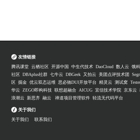
友情链接
腾讯课堂
云栖社区
开源中国
中生代技术
DaoCloud
数人云
饿
社区
DBAplus社群
七牛云
DBGeek
又拍云
美团点评技术团
Segm
区
掘金
优云双态运维
思必驰DUI开放平台
精灵云
测试窝
Test
华云
ZEGO即构科技
联想超融合
AICUG
宜信技术学院
京东云
浪潮云
新思齐
融云
禅道项目管理软件
轻流无代码平台
关于我们
关于我们
联系我们