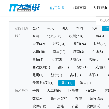
热门活动
大咖直播
大咖视频
起始日期
全部
今天
明天
本周
下周
本
城市
全国
北京(798)
杭州(704)
上海(451)
合肥(42)
武汉(31)
厦门(24)
长沙(22)
温州(10)
南昌(10)
济南(8)
在线(8)
青岛(4)
大连(3)
无锡(3)
珠海(3)
西双版纳(1)
德阳(1)
徐州(1)
咸阳(1)
昆明(1)
济宁(1)
吉林(1)
洛阳(1)
美国奥斯汀(1)
曼谷(1)
海口(1)
技术类别
全部
人工智能
区块链
物联网
容
数据库
高可用架构
存储
编程语言
软件研发
IT运维
产品
软件测试