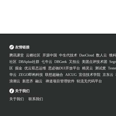
友情链接
腾讯课堂
云栖社区
开源中国
中生代技术
DaoCloud
数人云
饿
社区
DBAplus社群
七牛云
DBGeek
又拍云
美团点评技术团
Segm
区
掘金
优云双态运维
思必驰DUI开放平台
精灵云
测试窝
Test
华云
ZEGO即构科技
联想超融合
AICUG
宜信技术学院
京东云
浪潮云
新思齐
融云
禅道项目管理软件
轻流无代码平台
关于我们
关于我们
联系我们