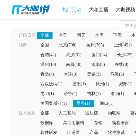
热门活动
大咖直播
大咖视频
起始日期
全部
今天
明天
本周
下周
本
城市
全国
北京(798)
杭州(705)
上海(451)
合肥(42)
武汉(31)
厦门(24)
长沙(22)
温州(10)
南昌(10)
济南(8)
在线(8)
青岛(4)
大连(3)
无锡(3)
珠海(3)
西双版纳(1)
德阳(1)
徐州(1)
咸阳(1)
昆明(1)
济宁(1)
吉林(1)
洛阳(1)
美国奥斯汀(1)
曼谷(1)
海口(1)
技术类别
全部
人工智能
区块链
物联网
容
数据库
高可用架构
存储
编程语言
软件研发
IT运维
产品
软件测试