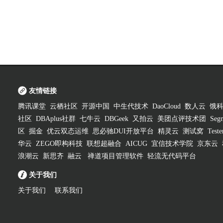
友情链接
腾讯课堂
云栖社区
开源中国
中生代技术
DaoCloud
数人云
饿
社区
DBAplus社群
七牛云
DBGeek
又拍云
美团点评技术团
Segm
区
掘金
优云双态运维
思必驰DUI开放平台
精灵云
测试窝
Test
华云
ZEGO即构科技
联想超融合
AICUG
宜信技术学院
京东云
浪潮云
新思齐
融云
禅道项目管理软件
轻流无代码平台
关于我们
关于我们
联系我们