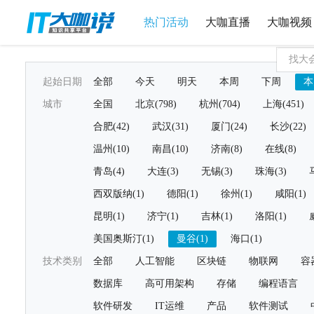
热门活动
大咖直播
大咖视频
起始日期
全部
今天
明天
本周
下周
本
城市
全国
北京(798)
杭州(704)
上海(451)
合肥(42)
武汉(31)
厦门(24)
长沙(22)
温州(10)
南昌(10)
济南(8)
在线(8)
青岛(4)
大连(3)
无锡(3)
珠海(3)
西双版纳(1)
德阳(1)
徐州(1)
咸阳(1)
昆明(1)
济宁(1)
吉林(1)
洛阳(1)
美国奥斯汀(1)
曼谷(1)
海口(1)
技术类别
全部
人工智能
区块链
物联网
容
数据库
高可用架构
存储
编程语言
软件研发
IT运维
产品
软件测试