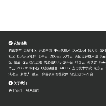
友情链接
腾讯课堂
云栖社区
开源中国
中生代技术
DaoCloud
数人云
饿
社区
DBAplus社群
七牛云
DBGeek
又拍云
美团点评技术团
Segm
区
掘金
优云双态运维
思必驰DUI开放平台
精灵云
测试窝
Test
华云
ZEGO即构科技
联想超融合
AICUG
宜信技术学院
京东云
浪潮云
新思齐
融云
禅道项目管理软件
轻流无代码平台
关于我们
关于我们
联系我们