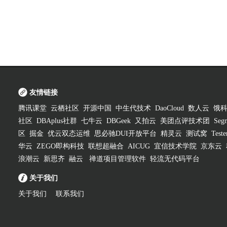
友情链接
腾讯课堂
云栖社区
开源中国
中生代技术
DaoCloud
数人云
饿
社区
DBAplus社群
七牛云
DBGeek
又拍云
美团点评技术团
Segm
区
掘金
优云双态运维
思必驰DUI开放平台
精灵云
测试窝
Test
华云
ZEGO即构科技
联想超融合
AICUG
宜信技术学院
京东云
浪潮云
新思齐
融云
禅道项目管理软件
轻流无代码平台
关于我们
关于我们
联系我们