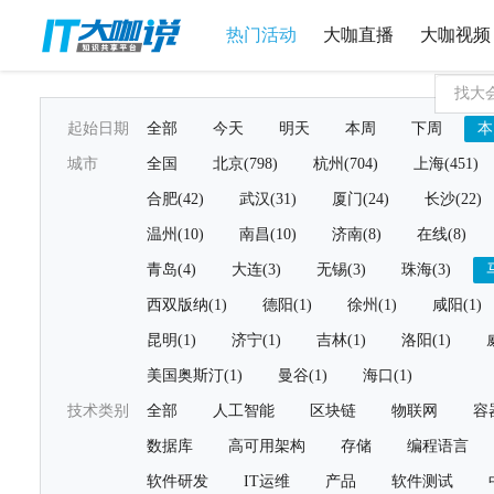
热门活动
大咖直播
大咖视频
起始日期
全部
今天
明天
本周
下周
本
城市
全国
北京(798)
杭州(704)
上海(451)
合肥(42)
武汉(31)
厦门(24)
长沙(22)
温州(10)
南昌(10)
济南(8)
在线(8)
青岛(4)
大连(3)
无锡(3)
珠海(3)
西双版纳(1)
德阳(1)
徐州(1)
咸阳(1)
昆明(1)
济宁(1)
吉林(1)
洛阳(1)
美国奥斯汀(1)
曼谷(1)
海口(1)
技术类别
全部
人工智能
区块链
物联网
容
数据库
高可用架构
存储
编程语言
软件研发
IT运维
产品
软件测试