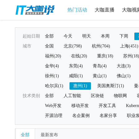
热门活动
大咖直播
大咖视
起始日期
全部
今天
明天
本周
下周
城市
全国
北京(798)
杭州(704)
上海(451)
福州(20)
在线(20)
重庆(18)
苏州(18
金华(4)
东莞(4)
青岛(4)
大连(3)
徐州(1)
咸阳(1)
黄山(1)
佛山(1)
哈尔滨(1)
惠州(1)
美国奥斯汀(1)
曼
技术类别
全部
人工智能
区块链
物联网
Web开发
移动开发
开发工具
Kubern
开源治理
名企案例
名家分享
职业
全部
最新发布