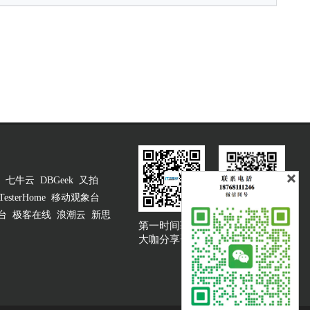
七牛云
DBGeek
又拍
TesterHome
移动观象台
台
极客在线
浪潮云
新思
第一时间获取
大咖说吐槽客服
大咖分享资讯