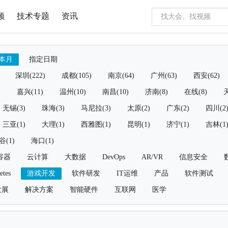
频
技术专题
资讯
本月
指定日期
深圳(222)
成都(105)
南京(64)
广州(63)
西安(62)
)
嘉兴(11)
温州(10)
南昌(10)
济南(8)
在线(8)
天
无锡(3)
珠海(3)
马尼拉(3)
太原(2)
广东(2)
四川(2
三亚(1)
大理(1)
西雅图(1)
昆明(1)
济宁(1)
吉林(1
谷(1)
海口(1)
容器
云计算
大数据
DevOps
AR/VR
信息安全
etes
游戏开发
软件研发
IT运维
产品
软件测试
发展
解决方案
智能硬件
互联网
医学