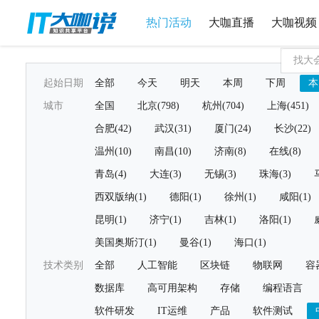
热门活动
大咖直播
大咖视频
起始日期
全部
今天
明天
本周
下周
本
城市
全国
北京(798)
杭州(704)
上海(451)
合肥(42)
武汉(31)
厦门(24)
长沙(22)
温州(10)
南昌(10)
济南(8)
在线(8)
青岛(4)
大连(3)
无锡(3)
珠海(3)
西双版纳(1)
德阳(1)
徐州(1)
咸阳(1)
昆明(1)
济宁(1)
吉林(1)
洛阳(1)
美国奥斯汀(1)
曼谷(1)
海口(1)
技术类别
全部
人工智能
区块链
物联网
容
数据库
高可用架构
存储
编程语言
软件研发
IT运维
产品
软件测试