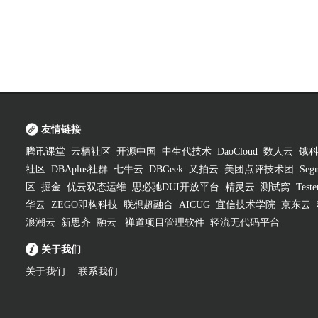
友情链接
腾讯课堂
云栖社区
开源中国
中生代技术
DaoCloud
数人云
饿
社区
DBAplus社群
七牛云
DBGeek
又拍云
美团点评技术团
Segm
区
掘金
优云双态运维
思必驰DUI开放平台
精灵云
测试窝
Test
华云
ZEGO即构科技
联想超融合
AICUG
宜信技术学院
京东云
浪潮云
新思齐
融云
禅道项目管理软件
轻流无代码平台
关于我们
关于我们
联系我们