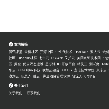
友情链接
腾讯课堂
云栖社区
开源中国
中生代技术
DaoCloud
数人云
饿
社区
DBAplus社群
七牛云
DBGeek
又拍云
美团点评技术团
Segm
区
掘金
优云双态运维
思必驰DUI开放平台
精灵云
测试窝
Test
华云
ZEGO即构科技
联想超融合
AICUG
宜信技术学院
京东云
浪潮云
新思齐
融云
禅道项目管理软件
轻流无代码平台
关于我们
关于我们
联系我们