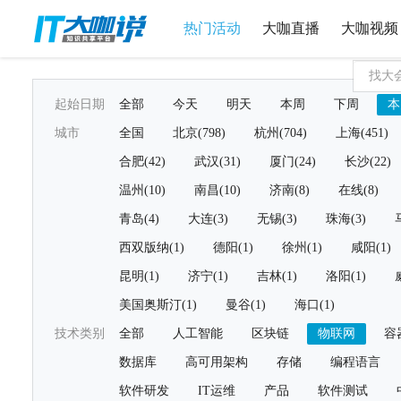
热门活动
大咖直播
大咖视频
起始日期
全部
今天
明天
本周
下周
本
城市
全国
北京(798)
杭州(704)
上海(451)
合肥(42)
武汉(31)
厦门(24)
长沙(22)
温州(10)
南昌(10)
济南(8)
在线(8)
青岛(4)
大连(3)
无锡(3)
珠海(3)
西双版纳(1)
德阳(1)
徐州(1)
咸阳(1)
昆明(1)
济宁(1)
吉林(1)
洛阳(1)
美国奥斯汀(1)
曼谷(1)
海口(1)
技术类别
全部
人工智能
区块链
物联网
容
数据库
高可用架构
存储
编程语言
软件研发
IT运维
产品
软件测试