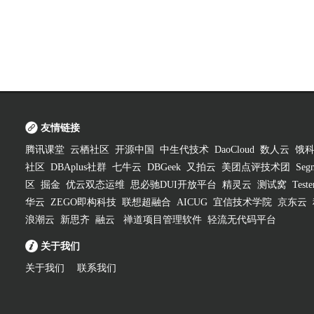
友情链接
腾讯课堂
云栖社区
开源中国
中生代技术
DaoCloud
数人云
饿
社区
DBAplus社群
七牛云
DBGeek
又拍云
美团点评技术团
Segm
区
掘金
优云双态运维
思必驰DUI开放平台
精灵云
测试窝
Test
华云
ZEGO即构科技
联想超融合
AICUG
宜信技术学院
京东云
浪潮云
新思齐
融云
禅道项目管理软件
轻流无代码平台
关于我们
关于我们
联系我们