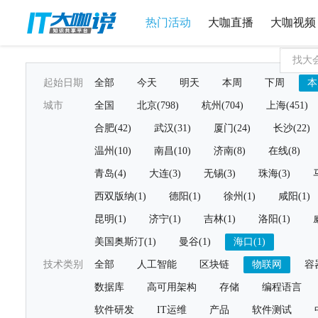
热门活动
大咖直播
大咖视频
起始日期
全部
今天
明天
本周
下周
本
城市
全国
北京(798)
杭州(704)
上海(451)
合肥(42)
武汉(31)
厦门(24)
长沙(22)
温州(10)
南昌(10)
济南(8)
在线(8)
青岛(4)
大连(3)
无锡(3)
珠海(3)
西双版纳(1)
德阳(1)
徐州(1)
咸阳(1)
昆明(1)
济宁(1)
吉林(1)
洛阳(1)
美国奥斯汀(1)
曼谷(1)
海口(1)
技术类别
全部
人工智能
区块链
物联网
容
数据库
高可用架构
存储
编程语言
软件研发
IT运维
产品
软件测试