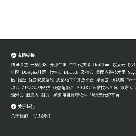
友情链接
腾讯课堂
云栖社区
开源中国
中生代技术
DaoCloud
数人云
饿
社区
DBAplus社群
七牛云
DBGeek
又拍云
美团点评技术团
Segm
区
掘金
优云双态运维
思必驰DUI开放平台
精灵云
测试窝
Test
华云
ZEGO即构科技
联想超融合
AICUG
宜信技术学院
京东云
浪潮云
新思齐
融云
禅道项目管理软件
轻流无代码平台
关于我们
关于我们
联系我们