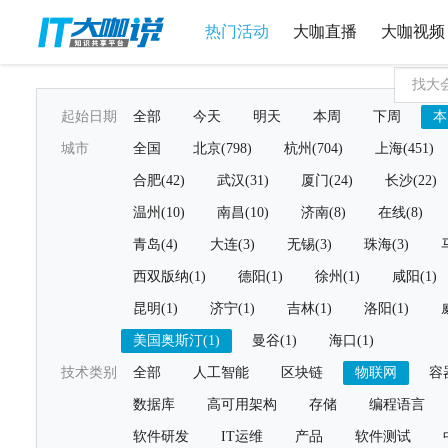
热门活动
大咖直播
大咖视频
起始日期
全部
今天
明天
本周
下周
本
城市
全国
北京(798)
杭州(704)
上海(451)
合肥(42)
武汉(31)
厦门(24)
长沙(22)
温州(10)
南昌(10)
济南(8)
在线(8)
青岛(4)
大连(3)
无锡(3)
珠海(3)
西双版纳(1)
德阳(1)
徐州(1)
咸阳(1)
昆明(1)
济宁(1)
吉林(1)
洛阳(1)
美国奥斯汀(1)
曼谷(1)
海口(1)
技术类别
全部
人工智能
区块链
物联网
容
数据库
高可用架构
存储
编程语言
软件研发
IT运维
产品
软件测试