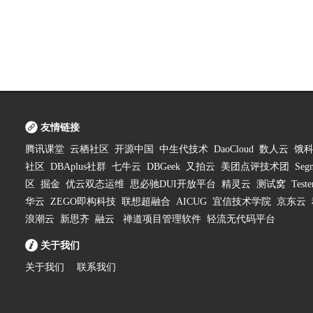
友情链接
腾讯课堂
云栖社区
开源中国
中生代技术
DaoCloud
数人云
饿
社区
DBAplus社群
七牛云
DBGeek
又拍云
美团点评技术团
Segm
区
掘金
优云双态运维
思必驰DUI开放平台
精灵云
测试窝
Test
华云
ZEGO即构科技
联想超融合
AICUG
宜信技术学院
京东云
浪潮云
新思齐
融云
禅道项目管理软件
轻流无代码平台
关于我们
关于我们
联系我们