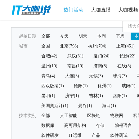
热门活动
大咖直播
大咖视频
起始日期
全部
今天
明天
本周
下周
本
城市
全国
北京(798)
杭州(704)
上海(451)
合肥(42)
武汉(31)
厦门(24)
长沙(22)
温州(10)
南昌(10)
济南(8)
在线(8)
青岛(4)
大连(3)
无锡(3)
珠海(3)
西双版纳(1)
德阳(1)
徐州(1)
咸阳(1)
昆明(1)
济宁(1)
吉林(1)
洛阳(1)
美国奥斯汀(1)
曼谷(1)
海口(1)
技术类别
全部
人工智能
区块链
物联网
容
数据库
高可用架构
存储
编程语言
软件研发
IT运维
产品
软件测试