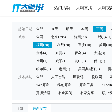
热门活动
大咖直播
大咖视
起始日期
全部
今天
明天
本周
下周
城市
全国
北京(798)
杭州(704)
上海(451)
福州(20)
在线(20)
重庆(18)
苏州(18
金华(4)
东莞(4)
青岛(4)
大连(3)
徐州(1)
咸阳(1)
黄山(1)
佛山(1)
哈尔滨(1)
惠州(1)
美国奥斯汀(1)
曼
技术类别
全部
人工智能
区块链
物联网
Web开发
移动开发
开发工具
Kubern
开源治理
名企案例
名家分享
职业
全部
最新发布