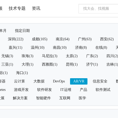
频
技术专题
资讯
本月
指定日期
深圳(222)
成都(105)
南京(64)
广州(63)
西安(62)
)
嘉兴(11)
温州(10)
南昌(10)
济南(8)
在线(8)
天
无锡(3)
珠海(3)
马尼拉(3)
太原(2)
广东(2)
四川(2
三亚(1)
大理(1)
西雅图(1)
昆明(1)
济宁(1)
吉林(1
谷(1)
海口(1)
容器
云计算
大数据
DevOps
AR/VR
信息安全
etes
游戏开发
软件研发
IT运维
产品
软件测试
发展
解决方案
智能硬件
互联网
医学