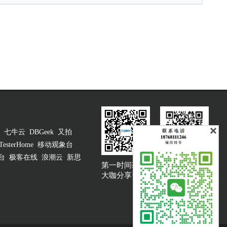
七牛云
DBGeek
又拍
TesterHome
移动观象台
台
极客在线
浪潮云
新思
第一时间获取
大咖说吐槽客服
大咖分享资讯