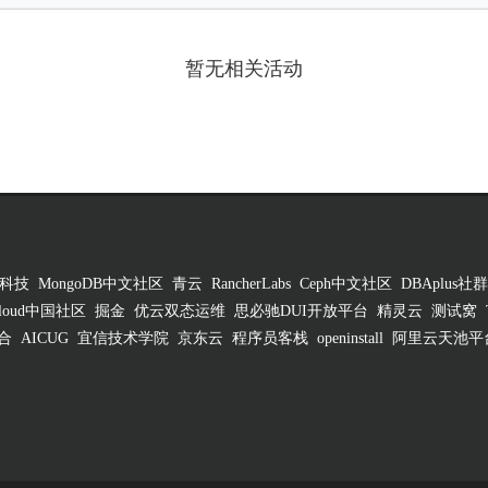
暂无相关活动
科技
MongoDB中文社区
青云
RancherLabs
Ceph中文社区
DBAplus社群
 Cloud中国社区
掘金
优云双态运维
思必驰DUI开放平台
精灵云
测试窝
合
AICUG
宜信技术学院
京东云
程序员客栈
openinstall
阿里云天池平