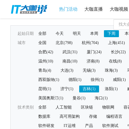
热门活动
大咖直播
大咖视频
起始日期
全部
今天
明天
本周
下周
本
城市
全国
北京(798)
杭州(704)
上海(451)
合肥(42)
武汉(31)
厦门(24)
长沙(22)
温州(10)
南昌(10)
济南(8)
在线(8)
青岛(4)
大连(3)
无锡(3)
珠海(3)
西双版纳(1)
德阳(1)
徐州(1)
咸阳(1)
昆明(1)
济宁(1)
吉林(1)
洛阳(1)
美国奥斯汀(1)
曼谷(1)
海口(1)
技术类别
全部
人工智能
区块链
物联网
容
数据库
高可用架构
存储
编程语言
软件研发
IT运维
产品
软件测试