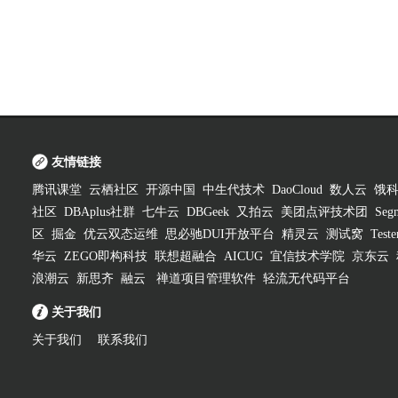
友情链接
腾讯课堂
云栖社区
开源中国
中生代技术
DaoCloud
数人云
饿
社区
DBAplus社群
七牛云
DBGeek
又拍云
美团点评技术团
Segm
区
掘金
优云双态运维
思必驰DUI开放平台
精灵云
测试窝
Test
华云
ZEGO即构科技
联想超融合
AICUG
宜信技术学院
京东云
浪潮云
新思齐
融云
禅道项目管理软件
轻流无代码平台
关于我们
关于我们
联系我们