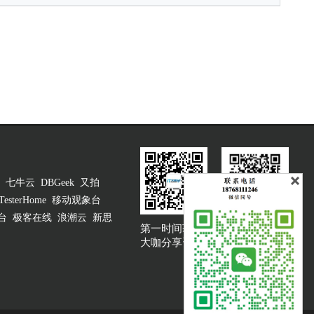
七牛云
DBGeek
又拍
TesterHome
移动观象台
台
极客在线
浪潮云
新思
第一时间获取
大咖说吐槽客服
大咖分享资讯