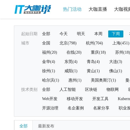
热门活动
大咖直播
大咖视
起始日期
全部
今天
明天
本周
下周
城市
全国
北京(798)
杭州(704)
上海(451)
福州(20)
在线(20)
重庆(18)
苏州(18
金华(4)
东莞(4)
青岛(4)
大连(3)
徐州(1)
咸阳(1)
黄山(1)
佛山(1)
哈尔滨(1)
惠州(1)
美国奥斯汀(1)
曼
技术类别
全部
人工智能
区块链
物联网
Web开发
移动开发
开发工具
Kubern
开源治理
名企案例
名家分享
职业
全部
最新发布