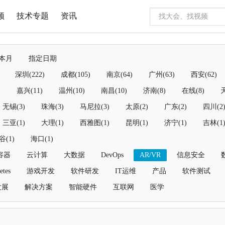
频
技术专题
资讯
本月
指定日期
深圳(222)
成都(105)
南京(64)
广州(63)
西安(62)
)
嘉兴(11)
温州(10)
南昌(10)
济南(8)
在线(8)
天
无锡(3)
珠海(3)
马尼拉(3)
太原(2)
广东(2)
四川(2
三亚(1)
大理(1)
西雅图(1)
昆明(1)
济宁(1)
吉林(1
谷(1)
海口(1)
容器
云计算
大数据
DevOps
AR/VR
信息安全
etes
游戏开发
软件研发
IT运维
产品
软件测试
发展
解决方案
智能硬件
互联网
医学