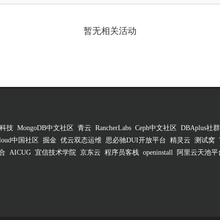
暂无相关活动
科技
MongoDB中文社区
青云
RancherLabs
Ceph中文社区
DBAplus社群
 Cloud中国社区
掘金
优云双态运维
思必驰DUI开放平台
精灵云
测试窝
合
AICUG
宜信技术学院
京东云
程序员客栈
openinstall
阿里云天池平