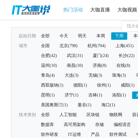
热门活动
大咖直播
大咖视频
起始日期
全部
今天
明天
本周
下周
本
城市
全国
北京(798)
杭州(704)
上海(451)
合肥(42)
武汉(31)
厦门(24)
长沙(22)
温州(10)
南昌(10)
济南(8)
在线(8)
青岛(4)
大连(3)
无锡(3)
珠海(3)
西双版纳(1)
德阳(1)
徐州(1)
咸阳(1)
昆明(1)
济宁(1)
吉林(1)
洛阳(1)
美国奥斯汀(1)
曼谷(1)
海口(1)
技术类别
全部
人工智能
区块链
物联网
容
数据库
高可用架构
存储
编程语言
软件研发
IT运维
产品
软件测试