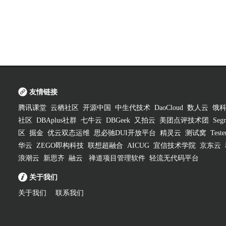
友情链接
腾讯课堂
云栖社区
开源中国
中生代技术
DaoCloud
数人云
饿
社区
DBAplus社群
七牛云
DBGeek
又拍云
美团点评技术团
Segm
区
掘金
优云双态运维
思必驰DUI开放平台
精灵云
测试窝
Test
华云
ZEGO即构科技
联想超融合
AICUG
宜信技术学院
京东云
浪潮云
新思齐
融云
禅道项目管理软件
轻流无代码平台
关于我们
关于我们
联系我们