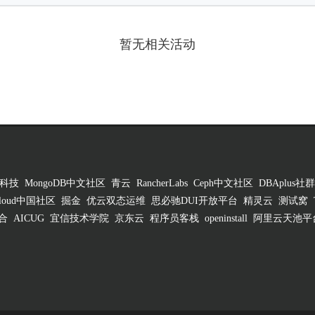
暂无相关活动
科技
MongoDB中文社区
青云
RancherLabs
Ceph中文社区
DBAplus社群
 Cloud中国社区
掘金
优云双态运维
思必驰DUI开放平台
精灵云
测试窝
合
AICUG
宜信技术学院
京东云
程序员客栈
openinstall
阿里云天池平