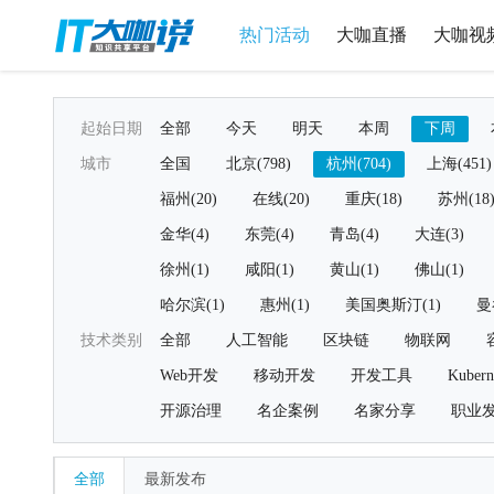
热门活动
大咖直播
大咖视
起始日期
全部
今天
明天
本周
下周
城市
全国
北京(798)
杭州(704)
上海(451)
福州(20)
在线(20)
重庆(18)
苏州(18
金华(4)
东莞(4)
青岛(4)
大连(3)
徐州(1)
咸阳(1)
黄山(1)
佛山(1)
哈尔滨(1)
惠州(1)
美国奥斯汀(1)
曼
技术类别
全部
人工智能
区块链
物联网
Web开发
移动开发
开发工具
Kubern
开源治理
名企案例
名家分享
职业
全部
最新发布