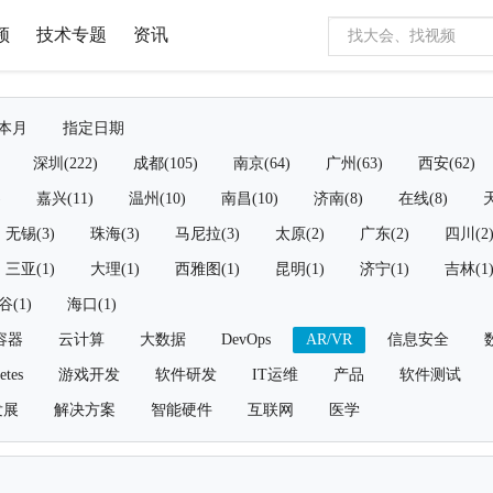
频
技术专题
资讯
本月
指定日期
深圳(222)
成都(105)
南京(64)
广州(63)
西安(62)
)
嘉兴(11)
温州(10)
南昌(10)
济南(8)
在线(8)
天
无锡(3)
珠海(3)
马尼拉(3)
太原(2)
广东(2)
四川(2
三亚(1)
大理(1)
西雅图(1)
昆明(1)
济宁(1)
吉林(1
谷(1)
海口(1)
容器
云计算
大数据
DevOps
AR/VR
信息安全
etes
游戏开发
软件研发
IT运维
产品
软件测试
发展
解决方案
智能硬件
互联网
医学