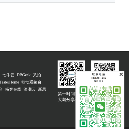
七牛云
DBGeek
又拍
TesterHome
移动观象台
台
极客在线
浪潮云
新思
第一时间获取
大咖说吐槽客服
大咖分享资讯