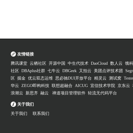
友情链接
腾讯课堂
云栖社区
开源中国
中生代技术
DaoCloud
数人云
饿
社区
DBAplus社群
七牛云
DBGeek
又拍云
美团点评技术团
Segm
区
掘金
优云双态运维
思必驰DUI开放平台
精灵云
测试窝
Test
华云
ZEGO即构科技
联想超融合
AICUG
宜信技术学院
京东云
浪潮云
新思齐
融云
禅道项目管理软件
轻流无代码平台
关于我们
关于我们
联系我们