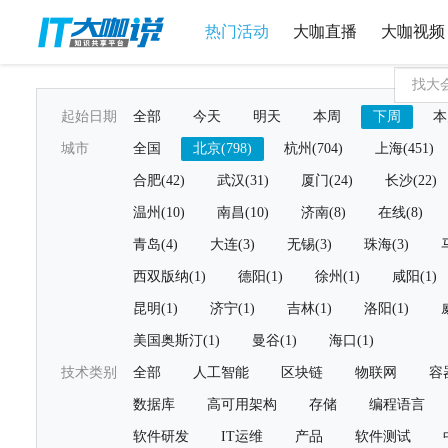
热门活动
大咖直播
大咖视频
起始日期
全部
今天
明天
本周
下周
本
城市
全国
北京(798)
杭州(704)
上海(451)
合肥(42)
武汉(31)
厦门(24)
长沙(22)
温州(10)
南昌(10)
济南(8)
在线(8)
青岛(4)
大连(3)
无锡(3)
珠海(3)
西双版纳(1)
德阳(1)
徐州(1)
咸阳(1)
昆明(1)
济宁(1)
吉林(1)
洛阳(1)
美国奥斯汀(1)
曼谷(1)
海口(1)
技术类别
全部
人工智能
区块链
物联网
容
数据库
高可用架构
存储
编程语言
软件研发
IT运维
产品
软件测试