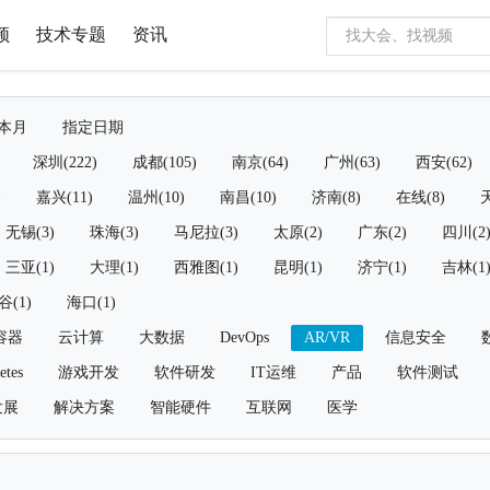
频
技术专题
资讯
本月
指定日期
深圳(222)
成都(105)
南京(64)
广州(63)
西安(62)
)
嘉兴(11)
温州(10)
南昌(10)
济南(8)
在线(8)
天
无锡(3)
珠海(3)
马尼拉(3)
太原(2)
广东(2)
四川(2
三亚(1)
大理(1)
西雅图(1)
昆明(1)
济宁(1)
吉林(1
谷(1)
海口(1)
容器
云计算
大数据
DevOps
AR/VR
信息安全
etes
游戏开发
软件研发
IT运维
产品
软件测试
发展
解决方案
智能硬件
互联网
医学