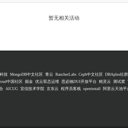
暂无相关活动
科技
MongoDB中文社区
青云
RancherLabs
Ceph中文社区
DBAplus社群
 Cloud中国社区
掘金
优云双态运维
思必驰DUI开放平台
精灵云
测试窝
合
AICUG
宜信技术学院
京东云
程序员客栈
openinstall
阿里云天池平