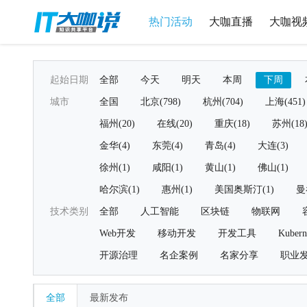
热门活动
大咖直播
大咖视
起始日期
全部
今天
明天
本周
下周
城市
全国
北京(798)
杭州(704)
上海(451)
福州(20)
在线(20)
重庆(18)
苏州(18
金华(4)
东莞(4)
青岛(4)
大连(3)
徐州(1)
咸阳(1)
黄山(1)
佛山(1)
哈尔滨(1)
惠州(1)
美国奥斯汀(1)
曼
技术类别
全部
人工智能
区块链
物联网
Web开发
移动开发
开发工具
Kubern
开源治理
名企案例
名家分享
职业
全部
最新发布