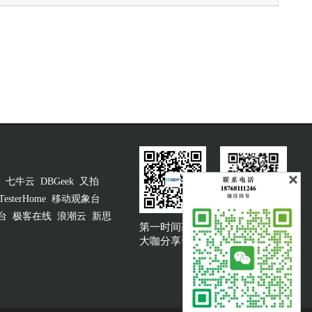
七牛云
DBGeek
又拍
TesterHome
移动观象台
台
极客在线
浪潮云
新思
第一时间获取
大咖说吐槽客服
大咖分享资讯