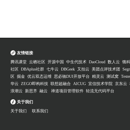
友情链接
腾讯课堂
云栖社区
开源中国
中生代技术
DaoCloud
数人云
饿
社区
DBAplus社群
七牛云
DBGeek
又拍云
美团点评技术团
Segm
区
掘金
优云双态运维
思必驰DUI开放平台
精灵云
测试窝
Test
华云
ZEGO即构科技
联想超融合
AICUG
宜信技术学院
京东云
浪潮云
新思齐
融云
禅道项目管理软件
轻流无代码平台
关于我们
关于我们
联系我们