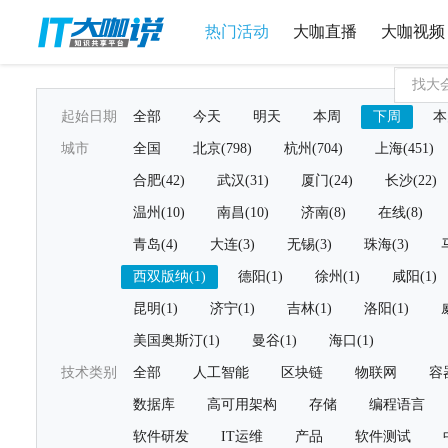
热门活动
大咖直播
大咖视频
起始日期
全部
今天
明天
本周
下周
本
城市
全国
北京(798)
杭州(704)
上海(451)
合肥(42)
武汉(31)
厦门(24)
长沙(22)
温州(10)
南昌(10)
济南(8)
在线(8)
青岛(4)
大连(3)
无锡(3)
珠海(3)
西双版纳(1)
德阳(1)
徐州(1)
咸阳(1)
昆明(1)
济宁(1)
吉林(1)
洛阳(1)
美国奥斯汀(1)
曼谷(1)
海口(1)
技术类别
全部
人工智能
区块链
物联网
容
数据库
高可用架构
存储
编程语言
软件研发
IT运维
产品
软件测试