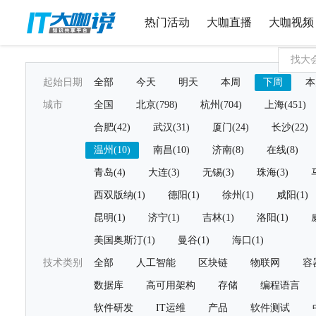
热门活动
大咖直播
大咖视频
起始日期
全部
今天
明天
本周
下周
本
城市
全国
北京(798)
杭州(704)
上海(451)
合肥(42)
武汉(31)
厦门(24)
长沙(22)
温州(10)
南昌(10)
济南(8)
在线(8)
青岛(4)
大连(3)
无锡(3)
珠海(3)
西双版纳(1)
德阳(1)
徐州(1)
咸阳(1)
昆明(1)
济宁(1)
吉林(1)
洛阳(1)
美国奥斯汀(1)
曼谷(1)
海口(1)
技术类别
全部
人工智能
区块链
物联网
容
数据库
高可用架构
存储
编程语言
软件研发
IT运维
产品
软件测试