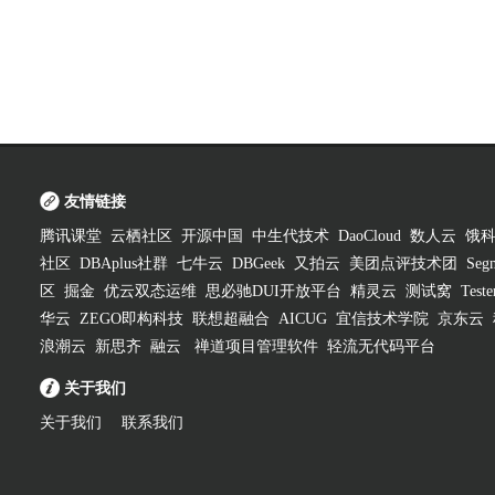
友情链接
腾讯课堂
云栖社区
开源中国
中生代技术
DaoCloud
数人云
饿
社区
DBAplus社群
七牛云
DBGeek
又拍云
美团点评技术团
Segm
区
掘金
优云双态运维
思必驰DUI开放平台
精灵云
测试窝
Test
华云
ZEGO即构科技
联想超融合
AICUG
宜信技术学院
京东云
浪潮云
新思齐
融云
禅道项目管理软件
轻流无代码平台
关于我们
关于我们
联系我们