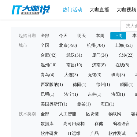
热门活动
大咖直播
大咖视频
起始日期
全部
今天
明天
本周
下周
本
城市
全国
北京(798)
杭州(704)
上海(451)
合肥(42)
武汉(31)
厦门(24)
长沙(22)
温州(10)
南昌(10)
济南(8)
在线(8)
青岛(4)
大连(3)
无锡(3)
珠海(3)
西双版纳(1)
德阳(1)
徐州(1)
咸阳(1)
昆明(1)
济宁(1)
吉林(1)
洛阳(1)
美国奥斯汀(1)
曼谷(1)
海口(1)
技术类别
全部
人工智能
区块链
物联网
容
数据库
高可用架构
存储
编程语言
软件研发
IT运维
产品
软件测试