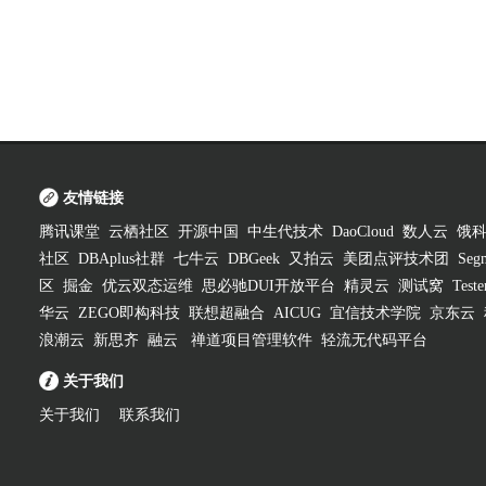
友情链接
腾讯课堂
云栖社区
开源中国
中生代技术
DaoCloud
数人云
饿
社区
DBAplus社群
七牛云
DBGeek
又拍云
美团点评技术团
Segm
区
掘金
优云双态运维
思必驰DUI开放平台
精灵云
测试窝
Test
华云
ZEGO即构科技
联想超融合
AICUG
宜信技术学院
京东云
浪潮云
新思齐
融云
禅道项目管理软件
轻流无代码平台
关于我们
关于我们
联系我们