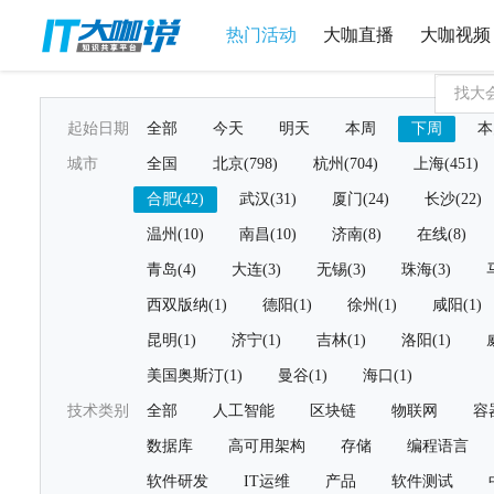
热门活动
大咖直播
大咖视频
起始日期
全部
今天
明天
本周
下周
本
城市
全国
北京(798)
杭州(704)
上海(451)
合肥(42)
武汉(31)
厦门(24)
长沙(22)
温州(10)
南昌(10)
济南(8)
在线(8)
青岛(4)
大连(3)
无锡(3)
珠海(3)
西双版纳(1)
德阳(1)
徐州(1)
咸阳(1)
昆明(1)
济宁(1)
吉林(1)
洛阳(1)
美国奥斯汀(1)
曼谷(1)
海口(1)
技术类别
全部
人工智能
区块链
物联网
容
数据库
高可用架构
存储
编程语言
软件研发
IT运维
产品
软件测试