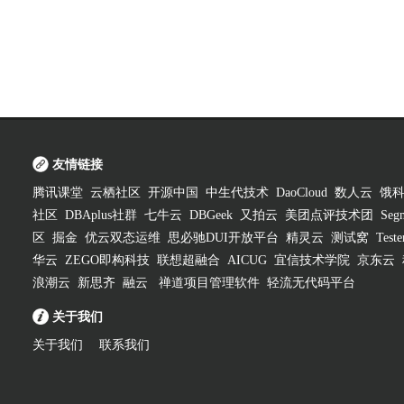
友情链接
腾讯课堂
云栖社区
开源中国
中生代技术
DaoCloud
数人云
饿
社区
DBAplus社群
七牛云
DBGeek
又拍云
美团点评技术团
Segm
区
掘金
优云双态运维
思必驰DUI开放平台
精灵云
测试窝
Test
华云
ZEGO即构科技
联想超融合
AICUG
宜信技术学院
京东云
浪潮云
新思齐
融云
禅道项目管理软件
轻流无代码平台
关于我们
关于我们
联系我们