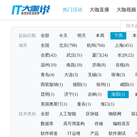
热门活动
大咖直播
大咖视频
起始日期
全部
今天
明天
本周
下周
本
城市
全国
北京(798)
杭州(704)
上海(451)
合肥(42)
武汉(31)
厦门(24)
长沙(22)
温州(10)
南昌(10)
济南(8)
在线(8)
青岛(4)
大连(3)
无锡(3)
珠海(3)
西双版纳(1)
德阳(1)
徐州(1)
咸阳(1)
昆明(1)
济宁(1)
吉林(1)
洛阳(1)
美国奥斯汀(1)
曼谷(1)
海口(1)
技术类别
全部
人工智能
区块链
物联网
容
数据库
高可用架构
存储
编程语言
软件研发
IT运维
产品
软件测试