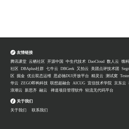
友情链接
腾讯课堂
云栖社区
开源中国
中生代技术
DaoCloud
数人云
饿
社区
DBAplus社群
七牛云
DBGeek
又拍云
美团点评技术团
Segm
区
掘金
优云双态运维
思必驰DUI开放平台
精灵云
测试窝
Test
华云
ZEGO即构科技
联想超融合
AICUG
宜信技术学院
京东云
浪潮云
新思齐
融云
禅道项目管理软件
轻流无代码平台
关于我们
关于我们
联系我们