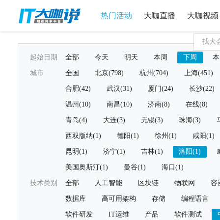
热门活动
大咖直播
大咖视频
起始日期
全部
今天
明天
本周
下周
本
城市
全国
北京(798)
杭州(704)
上海(451)
合肥(42)
武汉(31)
厦门(24)
长沙(22)
温州(10)
南昌(10)
济南(8)
在线(8)
青岛(4)
大连(3)
无锡(3)
珠海(3)
西双版纳(1)
德阳(1)
徐州(1)
咸阳(1)
昆明(1)
济宁(1)
吉林(1)
洛阳(1)
美国奥斯汀(1)
曼谷(1)
海口(1)
技术类别
全部
人工智能
区块链
物联网
容
数据库
高可用架构
存储
编程语言
软件研发
IT运维
产品
软件测试