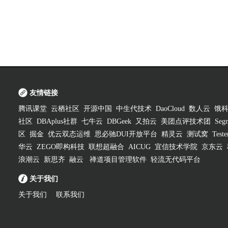
友情链接
腾讯课堂
云栖社区
开源中国
中生代技术
DaoCloud
数人云
饿
社区
DBAplus社群
七牛云
DBGeek
又拍云
美团点评技术团
Segm
区
掘金
优云双态运维
思必驰DUI开放平台
精灵云
测试窝
Test
华云
ZEGO即构科技
联想超融合
AICUG
宜信技术学院
京东云
浪潮云
新思齐
融云
禅道项目管理软件
轻流无代码平台
关于我们
关于我们
联系我们