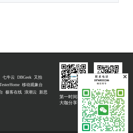
七牛云
DBGeek
又拍
TesterHome
移动观象台
台
极客在线
浪潮云
新思
第一时间获取
大咖说吐槽客服
大咖分享资讯