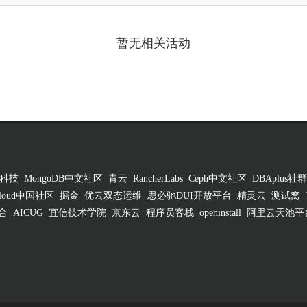
暂无相关活动
科技
MongoDB中文社区
青云
RancherLabs
Ceph中文社区
DBAplus社群
 Cloud中国社区
掘金
优云双态运维
思必驰DUI开放平台
精灵云
测试窝
合
AICUG
宜信技术学院
京东云
程序员客栈
openinstall
阿里云天池平