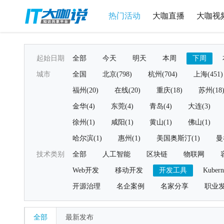
热门活动
大咖直播
大咖视
起始日期
全部
今天
明天
本周
下周
城市
全国
北京(798)
杭州(704)
上海(451)
福州(20)
在线(20)
重庆(18)
苏州(18
金华(4)
东莞(4)
青岛(4)
大连(3)
徐州(1)
咸阳(1)
黄山(1)
佛山(1)
哈尔滨(1)
惠州(1)
美国奥斯汀(1)
曼
技术类别
全部
人工智能
区块链
物联网
Web开发
移动开发
开发工具
Kubern
开源治理
名企案例
名家分享
职业
全部
最新发布