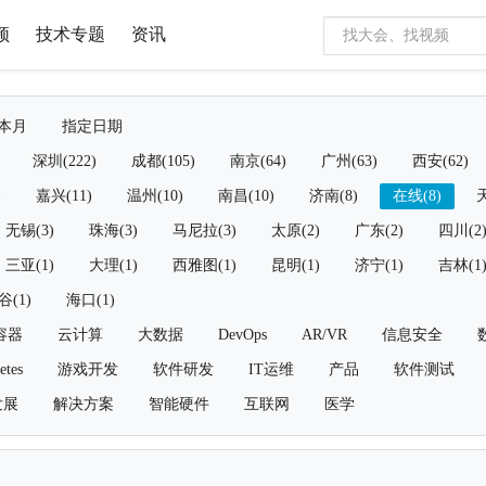
频
技术专题
资讯
本月
指定日期
深圳(222)
成都(105)
南京(64)
广州(63)
西安(62)
)
嘉兴(11)
温州(10)
南昌(10)
济南(8)
在线(8)
天
无锡(3)
珠海(3)
马尼拉(3)
太原(2)
广东(2)
四川(2
三亚(1)
大理(1)
西雅图(1)
昆明(1)
济宁(1)
吉林(1
谷(1)
海口(1)
容器
云计算
大数据
DevOps
AR/VR
信息安全
etes
游戏开发
软件研发
IT运维
产品
软件测试
发展
解决方案
智能硬件
互联网
医学