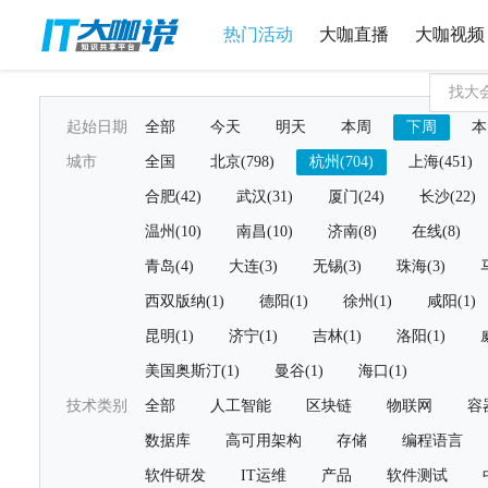
热门活动
大咖直播
大咖视频
起始日期
全部
今天
明天
本周
下周
本
城市
全国
北京(798)
杭州(704)
上海(451)
合肥(42)
武汉(31)
厦门(24)
长沙(22)
温州(10)
南昌(10)
济南(8)
在线(8)
青岛(4)
大连(3)
无锡(3)
珠海(3)
西双版纳(1)
德阳(1)
徐州(1)
咸阳(1)
昆明(1)
济宁(1)
吉林(1)
洛阳(1)
美国奥斯汀(1)
曼谷(1)
海口(1)
技术类别
全部
人工智能
区块链
物联网
容
数据库
高可用架构
存储
编程语言
软件研发
IT运维
产品
软件测试