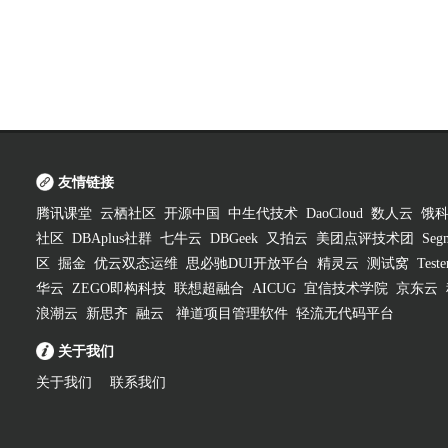
友情链接
腾讯课堂
云栖社区
开源中国
中生代技术
DaoCloud
数人云
饿
社区
DBAplus社群
七牛云
DBGeek
又拍云
美团点评技术团
Segm
区
掘金
优云双态运维
思必驰DUI开放平台
精灵云
测试窝
Test
华云
ZEGO即构科技
联想超融合
AICUG
宜信技术学院
京东云
浪潮云
新思齐
融云
禅道项目管理软件
轻流无代码平台
关于我们
关于我们
联系我们