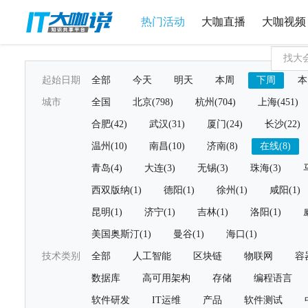
热门活动
大咖直播
大咖视频
起始日期
全部
今天
明天
本周
下周
本
城市
全国
北京(798)
杭州(704)
上海(451)
合肥(42)
武汉(31)
厦门(24)
长沙(22)
温州(10)
南昌(10)
济南(8)
在线(8)
青岛(4)
大连(3)
无锡(3)
珠海(3)
西双版纳(1)
德阳(1)
徐州(1)
咸阳(1)
昆明(1)
济宁(1)
吉林(1)
洛阳(1)
美国奥斯汀(1)
曼谷(1)
海口(1)
技术类别
全部
人工智能
区块链
物联网
容
数据库
高可用架构
存储
编程语言
软件研发
IT运维
产品
软件测试