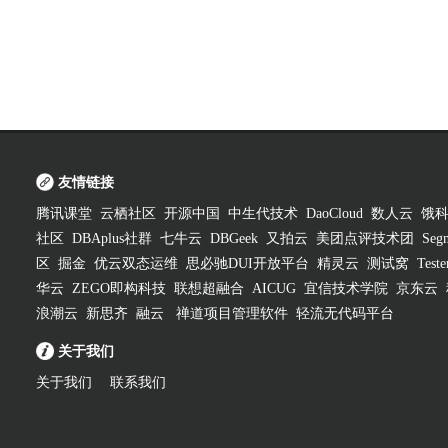
友情链接
腾讯课堂
云栖社区
开源中国
中生代技术
DaoCloud
数人云
饿
社区
DBAplus社群
七牛云
DBGeek
又拍云
美团点评技术团
Segm
区
掘金
优云双态运维
思必驰DUI开放平台
精灵云
测试窝
Test
华云
ZEGO即构科技
联想超融合
AICUG
宜信技术学院
京东云
浪潮云
新思齐
融云
禅道项目管理软件
轻流无代码平台
关于我们
关于我们
联系我们