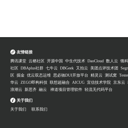
友情链接
腾讯课堂
云栖社区
开源中国
中生代技术
DaoCloud
数人云
饿
社区
DBAplus社群
七牛云
DBGeek
又拍云
美团点评技术团
Segm
区
掘金
优云双态运维
思必驰DUI开放平台
精灵云
测试窝
Test
华云
ZEGO即构科技
联想超融合
AICUG
宜信技术学院
京东云
浪潮云
新思齐
融云
禅道项目管理软件
轻流无代码平台
关于我们
关于我们
联系我们