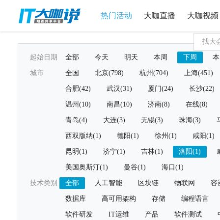
热门活动
大咖直播
大咖视频
起始日期
全部
今天
明天
本周
下周
本
城市
全国
北京(798)
杭州(704)
上海(451)
合肥(42)
武汉(31)
厦门(24)
长沙(22)
温州(10)
南昌(10)
济南(8)
在线(8)
青岛(4)
大连(3)
无锡(3)
珠海(3)
西双版纳(1)
德阳(1)
徐州(1)
咸阳(1)
昆明(1)
济宁(1)
吉林(1)
洛阳(1)
美国奥斯汀(1)
曼谷(1)
海口(1)
技术类别
全部
人工智能
区块链
物联网
容
数据库
高可用架构
存储
编程语言
软件研发
IT运维
产品
软件测试