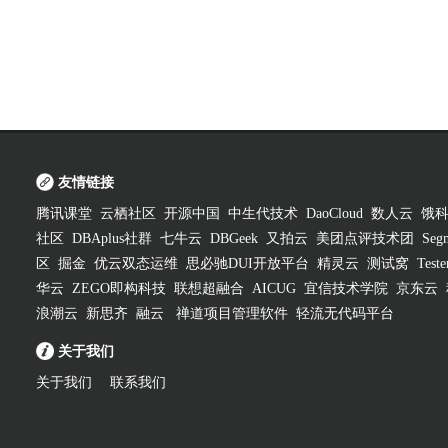
友情链接
腾讯课堂
云栖社区
开源中国
中生代技术
DaoCloud
数人云
饿
社区
DBAplus社群
七牛云
DBGeek
又拍云
美团点评技术团
Segm
区
掘金
优云双态运维
思必驰DUI开放平台
精灵云
测试窝
Test
华云
ZEGO即构科技
联想超融合
AICUG
宜信技术学院
京东云
浪潮云
新思齐
融云
禅道项目管理软件
轻流无代码平台
关于我们
关于我们
联系我们