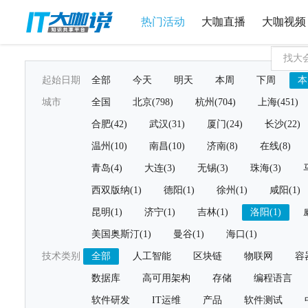
热门活动
大咖直播
大咖视频
起始日期
全部
今天
明天
本周
下周
本
城市
全国
北京(798)
杭州(704)
上海(451)
合肥(42)
武汉(31)
厦门(24)
长沙(22)
温州(10)
南昌(10)
济南(8)
在线(8)
青岛(4)
大连(3)
无锡(3)
珠海(3)
西双版纳(1)
德阳(1)
徐州(1)
咸阳(1)
昆明(1)
济宁(1)
吉林(1)
洛阳(1)
美国奥斯汀(1)
曼谷(1)
海口(1)
技术类别
全部
人工智能
区块链
物联网
容
数据库
高可用架构
存储
编程语言
软件研发
IT运维
产品
软件测试