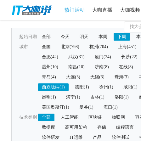
热门活动
大咖直播
大咖视频
起始日期
全部
今天
明天
本周
下周
本
城市
全国
北京(798)
杭州(704)
上海(451)
合肥(42)
武汉(31)
厦门(24)
长沙(22)
温州(10)
南昌(10)
济南(8)
在线(8)
青岛(4)
大连(3)
无锡(3)
珠海(3)
西双版纳(1)
德阳(1)
徐州(1)
咸阳(1)
昆明(1)
济宁(1)
吉林(1)
洛阳(1)
美国奥斯汀(1)
曼谷(1)
海口(1)
技术类别
全部
人工智能
区块链
物联网
容
数据库
高可用架构
存储
编程语言
软件研发
IT运维
产品
软件测试