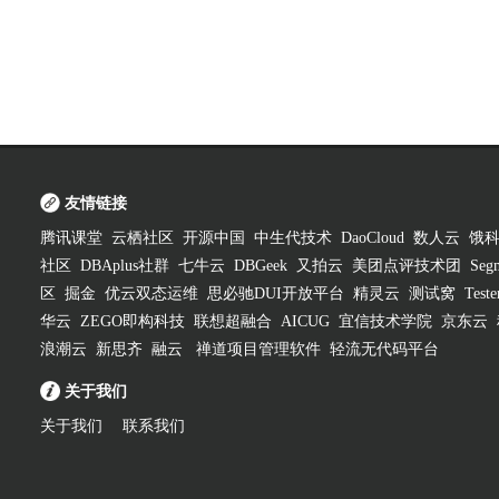
友情链接
腾讯课堂
云栖社区
开源中国
中生代技术
DaoCloud
数人云
饿
社区
DBAplus社群
七牛云
DBGeek
又拍云
美团点评技术团
Segm
区
掘金
优云双态运维
思必驰DUI开放平台
精灵云
测试窝
Test
华云
ZEGO即构科技
联想超融合
AICUG
宜信技术学院
京东云
浪潮云
新思齐
融云
禅道项目管理软件
轻流无代码平台
关于我们
关于我们
联系我们